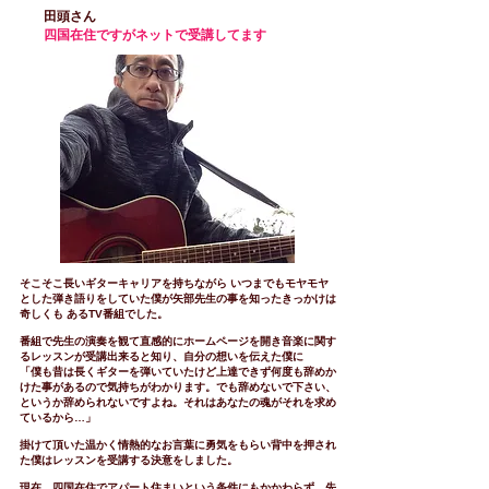
田頭さん
四国在住ですがネットで受講
​してます
そこそこ長いギターキャリアを持ちながら いつまでもモヤモヤ
とした弾き語りをしていた僕が矢部先生の事を知ったきっかけは
奇しくも あるTV番組でした。
番組で先生の演奏を観て直感的にホームページを開き音楽に関す
るレッスンが受講出来ると知り、自分の想いを伝えた僕に
「僕も昔は長くギターを弾いていたけど上達できず何度も辞めか
けた事があるので気持ちがわかります。でも辞めないで下さい、
というか辞められないですよね。それはあなたの魂がそれを求め
ているから…」
掛けて頂いた温かく情熱的なお言葉に勇気をもらい背中を押され
た僕はレッスンを受講する決意をしました。
現在、四国在住でアパート住まいという条件にもかかわらず、先