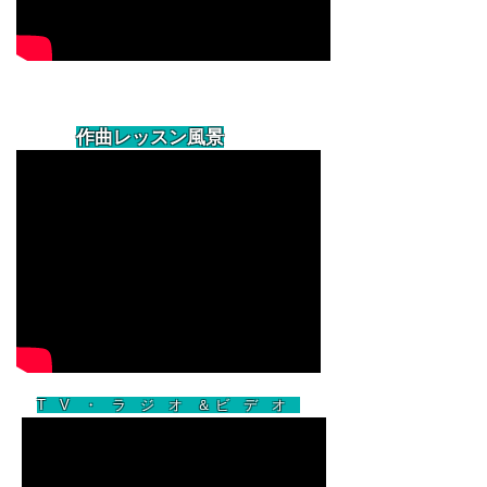
​作曲レッスン風景
T
V ・ ラ ジ オ ＆ ビ デ オ