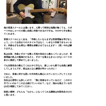
他の音楽スクールとは違います。人間って特別な知識が無くても、スポ
ーツやおしゃべりの様に自然に作曲できるのですね。そのやり方を教え
てくれます。
音楽スクールによくある、「作曲したいならまずは音楽理論を学びまし
ょう」というお決まりのスタイルではなく、いきなり作曲できちゃいま
す。作曲せざるを得ない環境を体験させてもらえます！（笑）やれば解
りますよ。
私は以前、作曲とギターを数ヶ月別の先生から教わっていましたが、音
楽理論の机上の勉強のだるさと、ギターを覚えなきゃいけないコードの
多さに挫折して辞めてしまいました。
でも矢部先生の教えてくれたやり方なら、楽しいから家でも自然に練習
してしまうんです。前はあんなに練習が辛かったのに！
それに、音楽に対する思いや方向性も熱心にカウンセリングしてくださ
いました。
先生は心理学にも詳しいので、「既に音楽をやっているけど、このやり
方でいいのか？このまま続けていいのか？」など、悩みを抱えている方
はぜひ相談してみてください。
技術と精神、どちらも「
ちから」になってくれる講師は矢部先生だけだ
と思います。