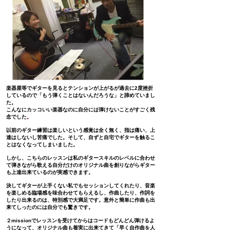
楽器屋等でギターを見るとテンションが上がるが
過去に2度挫折
しているので「もう弾くことはないんだろうな」と諦めていまし
た。
こんなにカッコいい楽器なのに自分には弾けないことがすごく残
念でした
。
以前のギター練習は楽しいという感覚は全く無く、指は痛い、上
達はしないし苦痛でした。
そして、自ずと自宅でギターを触るこ
とはなくなってしまいました。
しかし、こちらのレッスンは私のギタースキルのレベルに合わせ
て弾きながら歌える自分だけのオリジナル曲を創りながらギター
も上達出来ているのが実感できます。
決してギターが上手くない私でもセッションしてくれたり、音楽
を楽しめる臨場感を味合わせてもらえるし、作曲したり、作詞を
したり出来るのは、特別感で大満足です。意外と簡単に作曲も出
来てしったのには自分でも驚きです。
２missionでレッスンを受けてからは
コードもどんどん弾けるよ
うになって、オリジナル曲も着実に出来てきて
「早く自作曲を人