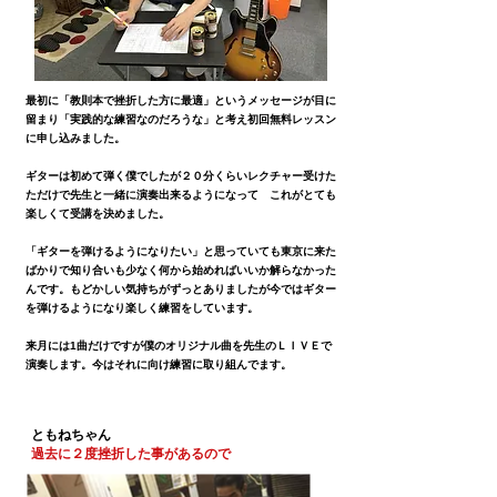
最初に「教則本で挫折した方に最適」というメッセージが目に
留まり「実践的な練習なのだろうな」と考え初回無料レッスン
に申し込みました。
ギターは初めて弾く僕でしたが２０分くらいレクチャー受けた
ただけで先生と一緒に演奏出来るようになって これがとても
楽しくて受講を決めました。
「ギターを弾けるようになりたい」と思っていても東京に来た
ばかりで知り合いも少なく何から始めればいいか解らなかった
んです。
もどかしい気持ちがずっとありましたが今ではギター
を弾けるようになり楽しく練習をしています。
来月には1曲だけですが僕のオリジナル曲を先生のＬＩＶＥで
演奏します。今はそれに向け練習に取り組んでます。
ともねちゃん
過去に２度挫折した事があるので