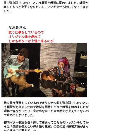
前で弾き語りしたい」
という願望と希望に変わりました。練習が
楽しくもっと上手くなりたいし、いいギターも欲しくなってきま
した。
なおみさん
歌う仕事をしているので
オリジナル曲を創れて
しかも
ギターが上達出来るのが
歌を歌う仕事をしているので
オリジナル曲を弾き語りしたいとい
う
願望が
ありましたので教材を用意しギター練習を
始めましたが
理解できなかったり、音が出なかったり全然
先が見えてこないの
で止めてしまいました。
都内ギター教室を色々探して
縁あってこちらのレッスンをしてか
らは
「楽譜を使わない
弾き語り教室」の名の通り
練習方法がまっ
たく違うので驚きでした。