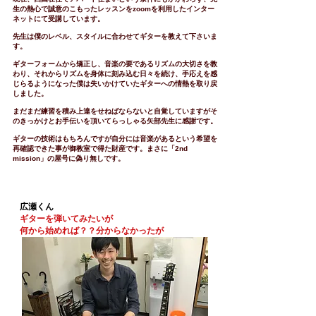
生の熱心で誠意のこもったレッスンをzoomを利用したインター
ネットにて受講しています。
先生は僕のレベル、スタイルに合わせてギターを教えて下さいま
す。
ギターフォームから矯正し、音楽の要であるリズムの大切さを教
わり、それからリズムを身体に刻み込む日々を続け、手応えを感
じらるようになった僕は失いかけていたギターへの情熱を取り戻
しました。
まだまだ練習を積み上達をせねばならないと自覚していますがそ
のきっかけとお手伝いを頂いてらっしゃる矢部先生に感謝です。
ギターの技術はもちろんですが自分には音楽があるという希望を
再確認できた事が御教室で得た財産です。まさに「2nd
mission」の屋号に偽り無しです。
広瀬くん
ギターを弾いてみたいが
何から始めれば？？分からなかったが