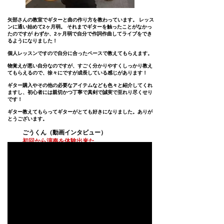
矢部さんの教室でギターと曲の作り方を
教わっています。 レッス
ンに通い始めて
2ヶ月弱。 それまでギターを触ったことが
なかっ
たのですが わずか、2ヶ月弱で
自分で作詞作曲してライブをでき
るように
なりました！
個人レッスンですので自分に合ったペースで
教えてもらえます。
物覚えが悪い自分なのですが、すごく分かり
やすくしっかり教え
てもらえるので、徐々に
ですが成長している感じがあります！
ギター購入やその他の必要なアイテムなども
色々と紹介してくれ
ますし、初心者には親切かつ丁寧で真剣で誠実で至れり尽くせり
です！
ギター教えてもらってギターがとても好きになりました。ありが
とうございます。
​ごうくん
（動画インタビュー）
初回から演奏を体験出来た