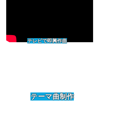
​テレビで即興作曲
​テーマ曲制作