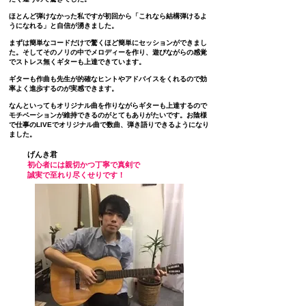
ほとんど弾けなかった私ですが初回から
「これなら結構弾けるよ
うになれる」と
自信が湧きました。
まずは簡単なコードだけで
驚くほど簡単に
セッションができまし
た。そ
してそのノリの中でメロディーを作り、
遊びながらの感覚
でストレス無くギターも
上達できています。
ギターも作曲も先生が的確なヒントや
アドバイスをくれるので効
率よく
進歩するのが実感できます。
なんといっても
オリジナル曲を作りながらギターも
上達するので
モチベーションが
維持できるのがとてもありがたいです。
お陰様
で仕事のLIVEでオリジナル曲で
数曲、弾き語りで
きるようになり
ました。
げんき君
初心者には親切かつ丁寧で真剣で
誠実で
至れり尽くせりです！