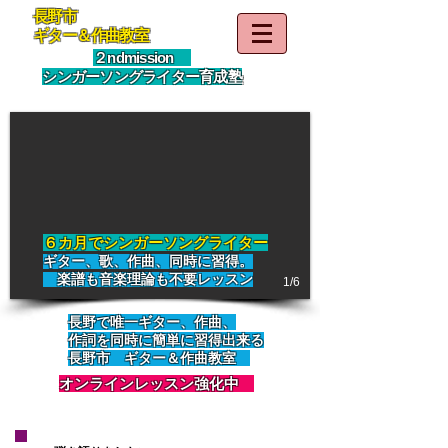
長野市
​ギター＆作曲教室
​２ndmission
シンガーソングライター育成塾
​６カ月でシンガーソングライター
ギター、歌、作曲、同時に習得。
楽譜も音楽理論も不要レッスン
1/6
長野で唯一ギター、作曲、
作詞を同時に簡単に習得出来る
長野市 ギター＆作曲教室
オンラインレッスン強化中